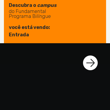
Descubra o
campus
do Fundamental
Programa Bilíngue
você está vendo: