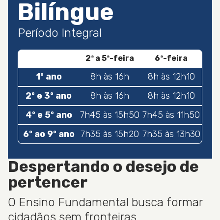
Bilíngue
Período Integral
2ª a 5ª-feira
6ª-feira
1º ano
8h às 16h
8h às 12h10
2º e 3º ano
8h às 16h
8h às 12h10
4º e 5º ano
7h45 às 15h50
7h45 às 11h50
6º ao 9º ano
7h35 às 15h20
7h35 às 13h30
Despertando o desejo de
pertencer
O Ensino Fundamental busca formar
cidadãos sem fronteiras,