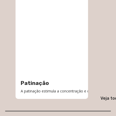
Patinação
A patinação estimula a concentração e desenvolve o equilí
Veja to