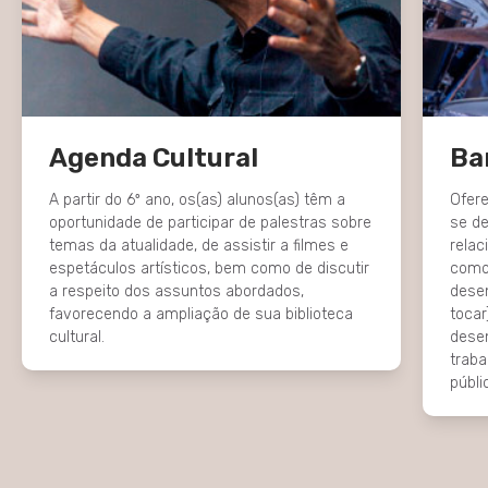
Agenda Cultural
Ba
A partir do 6º ano, os(as) alunos(as) têm a
Ofere
oportunidade de participar de palestras sobre
se d
temas da atualidade, de assistir a filmes e
relac
espetáculos artísticos, bem como de discutir
como:
a respeito dos assuntos abordados,
dese
favorecendo a ampliação de sua biblioteca
tocar
cultural.
desen
traba
públi